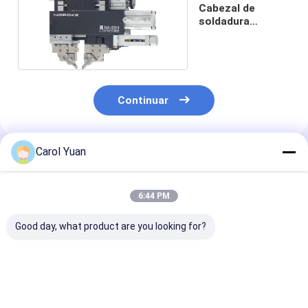
Cabezal de
soldadura
neumático NA-
55H
Continuar
Carol Yuan
Productos Recomendados
6:44 PM
Good day, what product are you looking for?
Cabezas de
Cabezales de
Cabezales de
soldadura servo
soldadura servo
soldadura ser