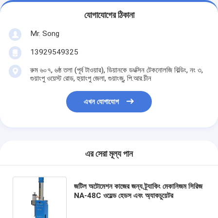
যোগাযোগের ঠিকানা
Mr. Song
13929549325
রুম ৬০৭, ৬ষ্ঠ তলা (পূর্ব টাওয়ার), ডিয়ানকে ডংক্সিন টেকনোলজি বিল্ডিং, নং ৩,
গুয়াংপু ওয়েস্ট রোড, হুয়াংপু জেলা, গুয়াংজু, পি.আর.চীন
এখন যোগাযোগ
এর সেরা মূল্য পান
জটিল অটোমেশন কাজের জন্য ট্র্যাকিং মেকানিজম সিরিজ
NA-48C ওয়েল্ড হেডস এবং অ্যাকচুয়েটর