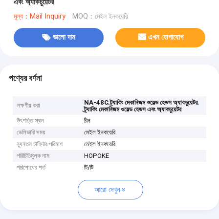
এবং অ্যাকচুয়েটর
মূল্য：Mail Inquiry
MOQ：মেইল ইনকয়েরি
ভালো দাম
এখন যোগাযোগ
পণ্যের বর্ণনা
,
NA-48C ট্র্যাকিং মেকানিজম ওয়েল্ড হেডস অ্যাকচুয়েটর
লক্ষণীয় করা
ট্র্যাকিং মেকানিজম ওয়েল্ড হেডস এবং অ্যাকচুয়েটর
উৎপত্তি স্থল
চীন
ডেলিভারি সময়
মেইল ইনকয়েরি
ন্যূনতম চাহিদার পরিমাণ
মেইল ইনকয়েরি
পরিচিতিমুলক নাম
HOPOKE
পরিশোধের শর্ত
টি/টি
আরো দেখুন