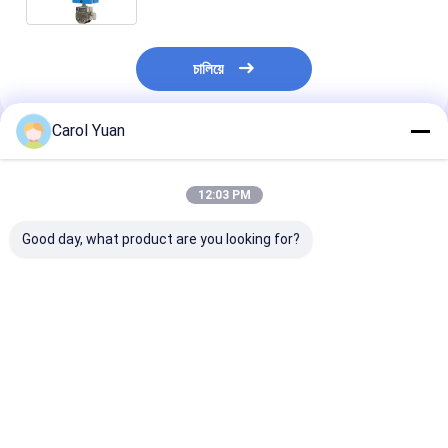
চালিয়ে
Carol Yuan
প্রস্তাবিত পণ্য
12:03 PM
Good day, what product are you looking for?
হাই ফোর্স মোটরাইজড সার্ভো
হাই ফোর্স মোটরযুক্ত সার্ভো
বিপরীত ইলেক্ট্রোড কন
ওয়েল্ড হেড ND-115
ওয়েল্ড হেড ND-200
উচ্চ শক্তি সম্পন্ন মো
সার্ভো ওয়েল্ড হেড
ভালো দাম
ভালো দাম
ভালো দাম